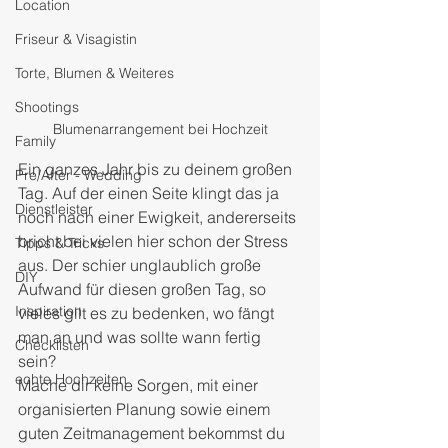
Location
Friseur & Visagistin
Torte, Blumen & Weiteres
Shootings
Blumenarrangement bei Hochzeit
Family
Ein ganzes Jahr bis zu deinem großen 
Pre/After - Wedding
Tag. Auf der einen Seite klingt das ja 
Dienstleister
noch nach einer Ewigkeit, andererseits 
bricht bei vielen hier schon der Stress 
Tipps & Tricks
aus. Der schier unglaublich große 
DIY
Aufwand für diesen großen Tag, so 
Inspiration
vieles gilt es zu bedenken, wo fängt 
man an und was sollte wann fertig 
Checklisten
sein? 
echte Hochzeiten
Mache dir keine Sorgen, mit einer 
organisierten Planung sowie einem 
guten Zeitmanagement bekommst du 