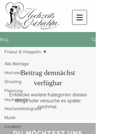
Blog
Friseur & Visagistin
Alle Beiträge
Beitrag demnächst
Hochzeit
Shooting
verfügbar
Plannung
Entdecke weitere Kategorien dieses
Hochzeitsfilm
Blogs oder versuche es später
nochmal.
Hochzeitsfotografie
Musik
Location
DU MÖCHTEST UNS