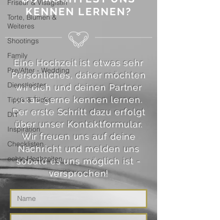
Friseur & Visagistin
KENNEN LERNEN?
Torte, Blumen &
Weiteres
Shootings
Family
Eine Hochzeit ist etwas sehr
Pre/After - Wedding
Persönliches, daher möchten
Dienstleister
wir dich und deinen Partner
vorab gerne kennen lernen.
Tipps & Tricks
Der erste Schritt dazu erfolgt
DIY
über unser Kontaktformular.
Inspiration
Wir freuen uns auf deine
Checklisten
Nachricht und melden uns
echte Hochzeiten
sobald es uns möglich ist -
versprochen!