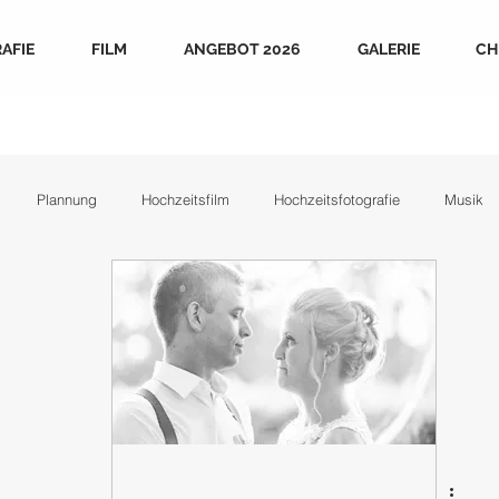
AFIE
FILM
ANGEBOT 2026
GALERIE
CH
Plannung
Hochzeitsfilm
Hochzeitsfotografie
Musik
en & Weiteres
Shootings
Family
Pre/After - Wedding
tion
Checklisten
echte Hochzeiten