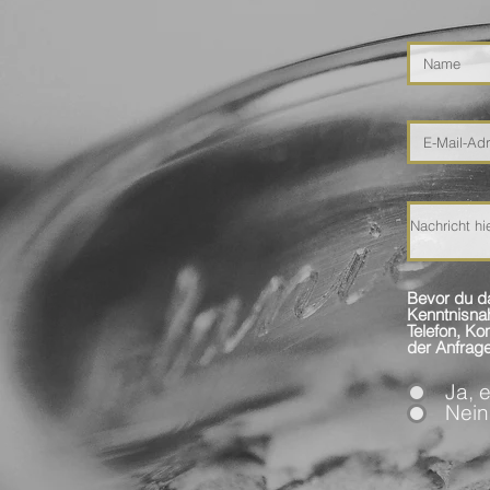
Bevor du da
Kenntnisnahme der Daten
Telefon, K
der Anfrage
Ja, 
Nein